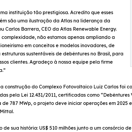
 instituição tão prestigiosa. Acredito que esses
ém são uma ilustração da Atlas na liderança da
ou Carlos Barrera, CEO da Atlas Renewable Energy.
 e complexidade, não estamos apenas ampliando a
oneirismo em conceitos e modelos inovadores, de
estruturas sustentáveis de debêntures no Brasil, para
sos clientes. Agradeço à nossa equipe pela firme
a.”
a a construção do Complexo Fotovoltaico Luiz Carlos foi c
as pela Lei 12.431/2011, certificadas como “Debêntures V
de 787 MWp, o projeto deve iniciar operações em 2025 e
ittal.
o de sua história: US$ 510 milhões junto a um consórcio de i