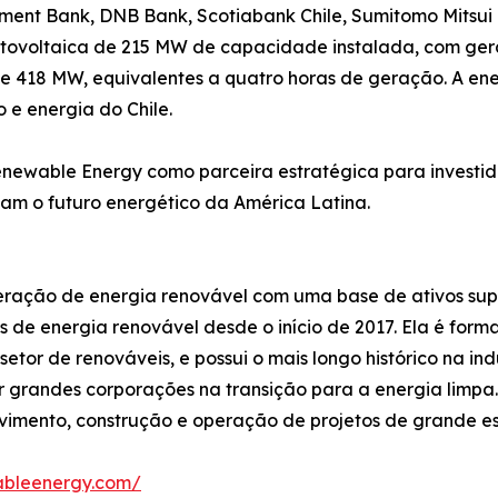
tment Bank, DNB Bank, Scotiabank Chile, Sumitomo Mitsui
 fotovoltaica de 215 MW de capacidade instalada, com g
418 MW, equivalentes a quatro horas de geração. A ener
e energia do Chile.
enewable Energy como parceira estratégica para investid
m o futuro energético da América Latina.
ração de energia renovável com uma base de ativos supe
etos de energia renovável desde o início de 2017. Ela é f
etor de renováveis, e possui o mais longo histórico na in
 grandes corporações na transição para a energia limp
vimento, construção e operação de projetos de grande esc
wableenergy.com/