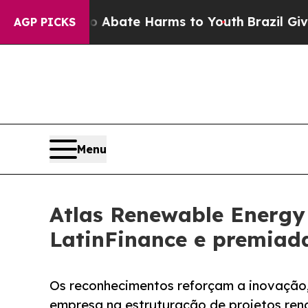
 Fund to Abate Harms to Youth
Brazil Gives Pare
AGP PICKS
Menu
Atlas Renewable Energy
LatinFinance e premiada
Os reconhecimentos reforçam a inovação, 
empresa na estruturação de projetos ren