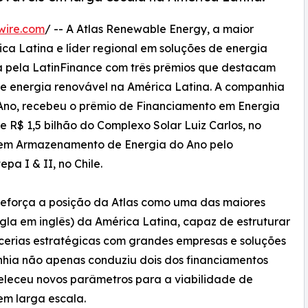
wire.com
/ -- A Atlas Renewable Energy, a maior
ca Latina e líder regional em soluções de energia
ida pela LatinFinance com três prêmios que destacam
de energia renovável na América Latina. A companhia
 Ano, recebeu o prêmio de Financiamento em Energia
 R$ 1,5 bilhão do Complexo Solar Luiz Carlos, no
o em Armazenamento de Energia do Ano pelo
pa I & II, no Chile.
eforça a posição da Atlas como uma das maiores
gla em inglês) da América Latina, capaz de estruturar
rcerias estratégicas com grandes empresas e soluções
nhia não apenas conduziu dois dos financiamentos
eleceu novos parâmetros para a viabilidade de
em larga escala.