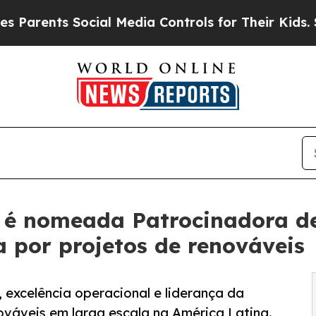
nts Social Media Controls for Their Kids. Should 
 é nomeada Patrocinadora de
 por projetos de renováveis
excelência operacional e liderança da
ováveis em larga escala na América Latina.