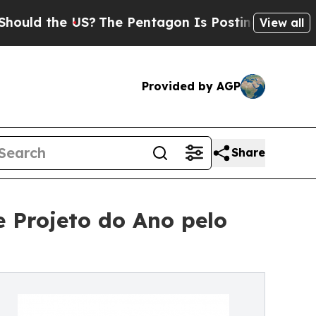
the US?
The Pentagon Is Posting Cryptic Biblical
View all
Provided by AGP
Share
 Projeto do Ano pelo